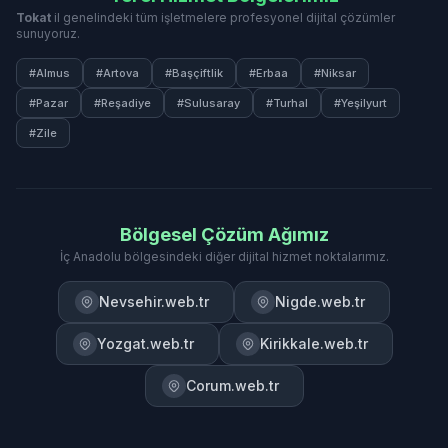
Tokat
il genelindeki tüm işletmelere profesyonel dijital çözümler
sunuyoruz.
#Almus
#Artova
#Başçiftlik
#Erbaa
#Niksar
#Pazar
#Reşadiye
#Sulusaray
#Turhal
#Yeşilyurt
#Zile
Bölgesel Çözüm Ağımız
İç Anadolu bölgesindeki diğer dijital hizmet noktalarımız.
Nevsehir.web.tr
Nigde.web.tr
Yozgat.web.tr
Kirikkale.web.tr
Corum.web.tr