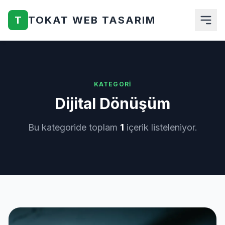
T
TOKAT WEB TASARIM
Anasayfa
Hakkımızda
KATEGORI
Dijital Dönüşüm
Hizmetlerimiz
Bu kategoride toplam
1
içerik listeleniyor.
Ürünler
Blog
İletişim
Teklif Al