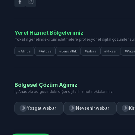
Yerel Hizmet Bölgelerimiz
Tokat
il genelindeki tüm işletmelere profesyonel dijital çözümler su
#Almus
#Artova
#Başçiftlik
#Erbaa
#Niksar
#Paza
Bölgesel Çözüm Ağımız
İç Anadolu bölgesindeki diğer dijital hizmet noktalarımız.
Yozgat.web.tr
Nevsehir.web.tr
Ki