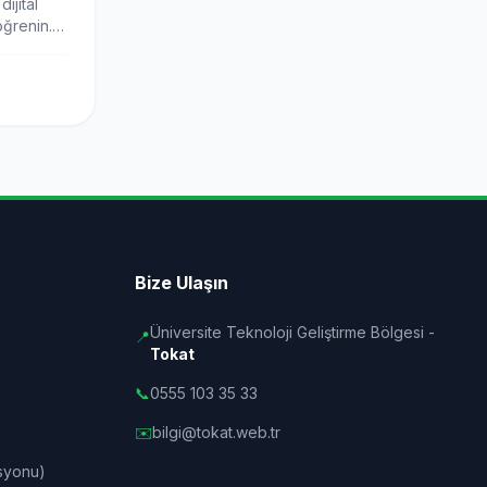
ijital
öğrenin.
Bize Ulaşın
Üniversite Teknoloji Geliştirme Bölgesi -
📍
Tokat
📞
0555 103 35 33
✉️
bilgi@tokat.web.tr
syonu)