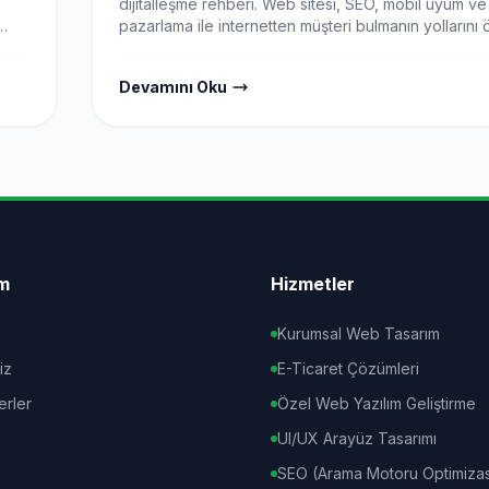
dijitalleşme rehberi. Web sitesi, SEO, mobil uyum ve d
pazarlama ile internetten müşteri bulmanın yollarını 
Tokat Web Tasarım uzman desteği ile yanınızda.
Devamını Oku
im
Hizmetler
Kurumsal Web Tasarım
iz
E-Ticaret Çözümleri
erler
Özel Web Yazılım Geliştirme
UI/UX Arayüz Tasarımı
SEO (Arama Motoru Optimiza