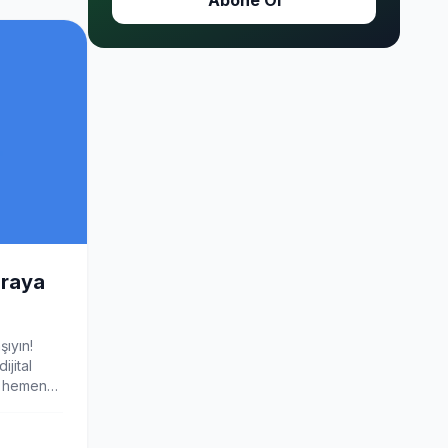
Abone Ol
ıraya
şıyın!
ijital
in hemen