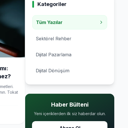
Kategoriler
Tüm Yazılar
Sektörel Rehber
Dijital Pazarlama
mı:
Dijital Dönüşüm
mez?
metleri.
nın. Tokat
Haber Bülteni
Yeni içeriklerden ilk siz haberdar olun.