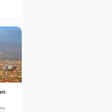
ri:
nmış