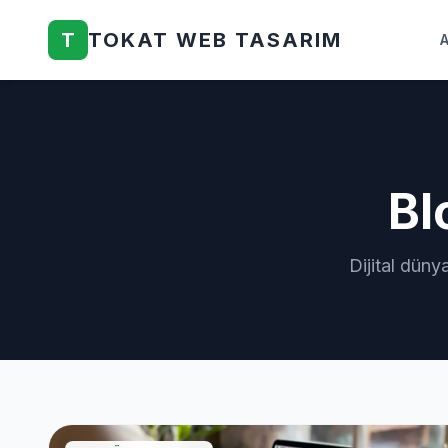
T
TOKAT WEB TASARIM
Bl
Dijital düny