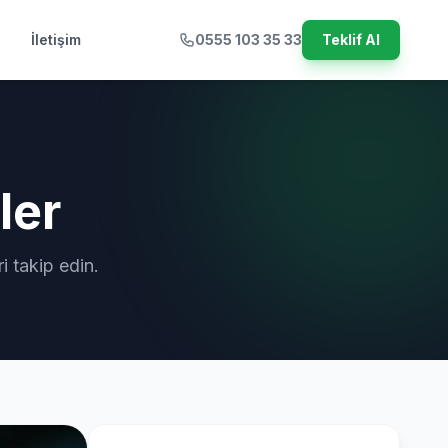
İletişim
0555 103 35 33
Teklif Al
ler
i takip edin.