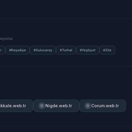
nuyoruz.
r
#Reşadiye
#Sulusaray
#Turhal
#Yeşilyurt
#Zile
rikkale.web.tr
Nigde.web.tr
Corum.web.tr