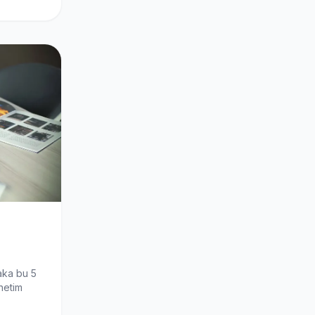
aka bu 5
netim