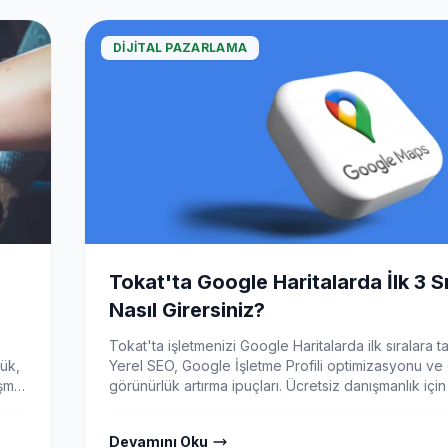
DIJITAL PAZARLAMA
Tokat'ta Google Haritalarda İlk 3 S
Nasıl Girersiniz?
Tokat'ta işletmenizi Google Haritalarda ilk sıralara ta
lük,
Yerel SEO, Google İşletme Profili optimizasyonu ve d
üşme
görünürlük artırma ipuçları. Ücretsiz danışmanlık iç
arayın!
Devamını Oku