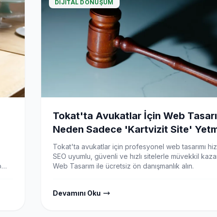
DIJITAL DÖNÜŞÜM
Tokat'ta Avukatlar İçin Web Tasarı
Neden Sadece 'Kartvizit Site' Yet
Tokat'ta avukatlar için profesyonel web tasarımı hiz
SEO uyumlu, güvenli ve hızlı sitelerle müvekkil kaza
b
Web Tasarım ile ücretsiz ön danışmanlık alın.
Devamını Oku