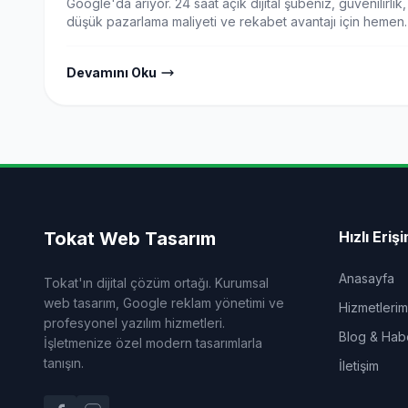
Google'da arıyor. 24 saat açık dijital şubeniz, güvenilirlik,
düşük pazarlama maliyeti ve rekabet avantajı için hemen
başlayın.
Devamını Oku
Tokat Web Tasarım
Hızlı Eriş
Anasayfa
Tokat'ın dijital çözüm ortağı. Kurumsal
web tasarım, Google reklam yönetimi ve
Hizmetlerim
profesyonel yazılım hizmetleri.
Blog & Hab
İşletmenize özel modern tasarımlarla
tanışın.
İletişim